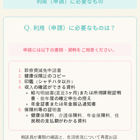
利用（申請）に必要なもの
Q.
利用（申請）に必要なものは？
申請には以下の書類・資料をご用意ください。
1.
診療費減免申請書
2.
健康保険証のコピー
3.
印鑑（シャチハタ以外）
4.
収入の確認ができる資料
給与明細書(直近3ヶ月)または所得課税証明
書・前年度の確定申告の控え
年金証書または年金振込通知書
5.
保険料等の証明書
健康保険料、介護保険料、年金保険料、住
民税の支払額がわかる資料
相談員が書類の確認と、生活状況について再度お話