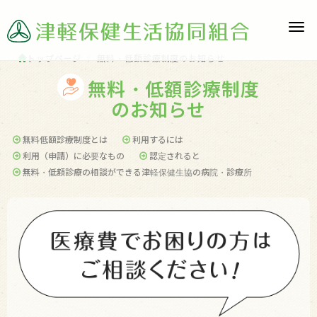
Togg
navi
トップページ
無料・低額診療制度のお知らせ
無料・低額診療制度
のお知らせ
無料低額診療制度とは
利用するには
利用（申請）に必要なもの
認定されると
無料・低額診療の相談ができる津軽保健生協の病院・診療所