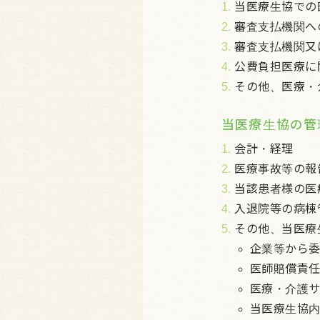
1.
当医療生協での
2.
審査支払機関へ
3.
審査支払機関又
4.
公費負担医療に
5.
その他、医療・
当医療生協の管
1.
会計・経理
2.
医療事故等の報
3.
当該患者様の医
4.
入退院等の病棟
5.
その他、当医療
企業等から
医師賠償責
医療・介護
当医療生協