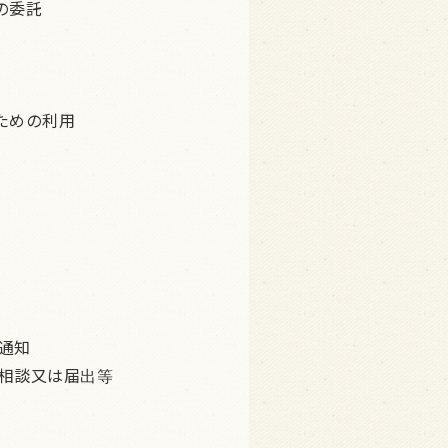
の委託
ための利用
通知
相談又は届出等